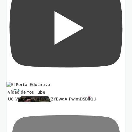
Vídeo de YouTube
UC_VIUnVRSkLAfKkF1ZYBwqA_PwImDSBllQU