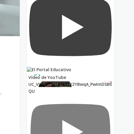
Vídeo de YouTube
UC_VIUnVRSkLAfKkF1ZYBwqA_PwImDSBll
QU
,