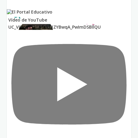
Vídeo de YouTube
UC_VIUnVRSkLAfKkF1ZYBwqA_PwImDSBllQU