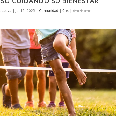
ESO CUIDANDO SU BIENESTAR
ucativa
|
Jul 15, 2025
|
Comunidad
|
0
|