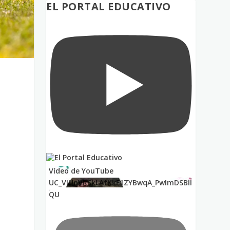
EL PORTAL EDUCATIVO
s
Vídeo de YouTube
UC_VIUnVRSkLAfKkF1ZYBwqA_PwImDSBll
QU