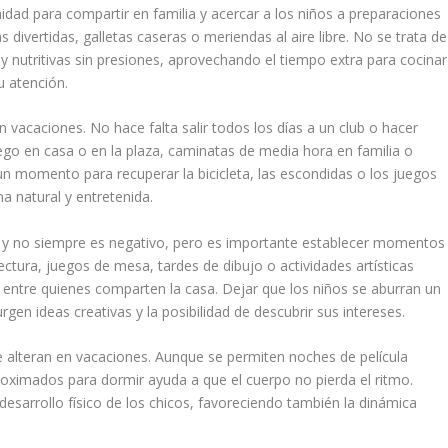
idad para compartir en familia y acercar a los niños a preparaciones
divertidas, galletas caseras o meriendas al aire libre. No se trata de
 y nutritivas sin presiones, aprovechando el tiempo extra para cocinar
u atención.
en vacaciones. No hace falta salir todos los días a un club o hacer
uego en casa o en la plaza, caminatas de media hora en familia o
un momento para recuperar la bicicleta, las escondidas o los juegos
a natural y entretenida.
, y no siempre es negativo, pero es importante establecer momentos
ectura, juegos de mesa, tardes de dibujo o actividades artísticas
ntre quienes comparten la casa. Dejar que los niños se aburran un
gen ideas creativas y la posibilidad de descubrir sus intereses.
e alteran en vacaciones. Aunque se permiten noches de película
oximados para dormir ayuda a que el cuerpo no pierda el ritmo.
 desarrollo físico de los chicos, favoreciendo también la dinámica