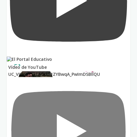
Vídeo de YouTube
UC_VIUnVRSkLAfKkF1ZYBwqA_PwImDSBllQU