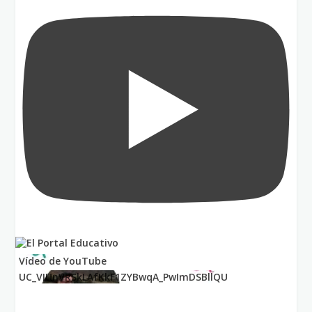
Vídeo de YouTube
UC_VIUnVRSkLAfKkF1ZYBwqA_PwImDSBllQU