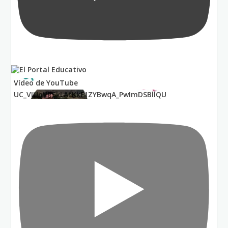
Vídeo de YouTube
UC_VIUnVRSkLAfKkF1ZYBwqA_PwImDSBllQU