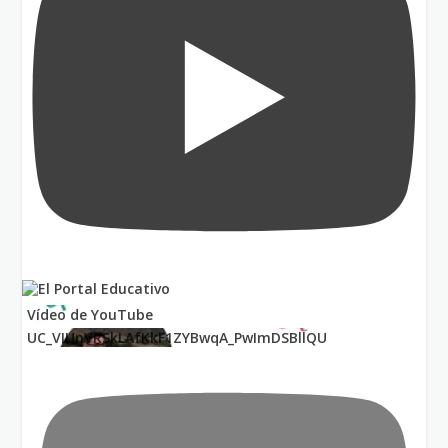
Vídeo de YouTube
UC_VIUnVRSkLAfKkF1ZYBwqA_PwImDSBllQU