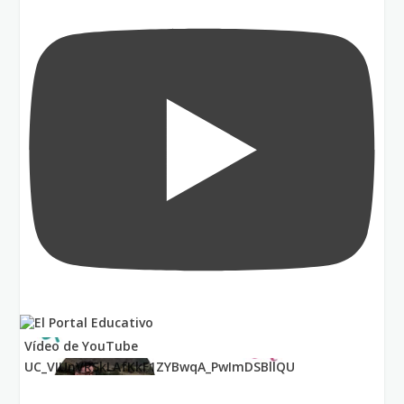
Vídeo de YouTube
UC_VIUnVRSkLAfKkF1ZYBwqA_PwImDSBllQU