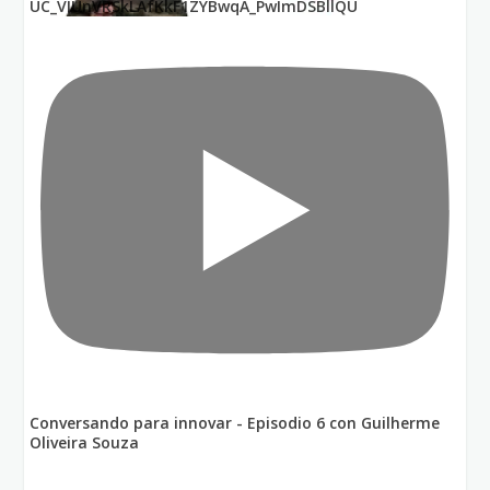
UC_VIUnVRSkLAfKkF1ZYBwqA_PwImDSBllQU
Conversando para innovar - Episodio 6 con Guilherme
Oliveira Souza