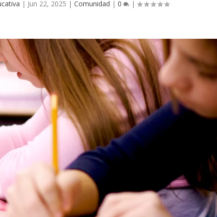
cativa
|
Jun 22, 2025
|
Comunidad
|
0
|