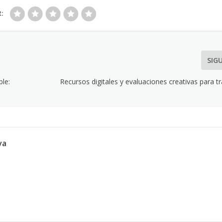
R:
SIG
ble:
Recursos digitales y evaluaciones creativas para 
va