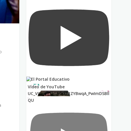
o
o
Vídeo de YouTube
UC_VIUnVRSkLAfKkF1ZYBwqA_PwImDSBll
QU
a