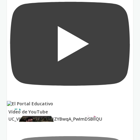
Vídeo de YouTube
UC_VIUnVRSkLAfKkF1ZYBwqA_PwImDSBllQU