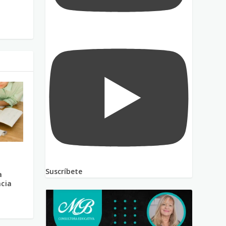
Suscríbete
a
cia