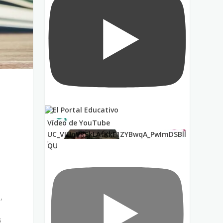
Vídeo de YouTube
UC_VIUnVRSkLAfKkF1ZYBwqA_PwImDSBll
QU
,
s