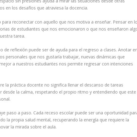
spacio sin presiones ayuda a mirar las situaciones desde otras
s en los desafíos que atraviesa la docencia.
para reconectar con aquello que nos motiva a enseñar. Pensar en l
storias de estudiantes que nos emocionaron o que nos enseñaron alg
uestra tarea.
o de reflexión puede ser de ayuda para el regreso a clases. Anotar e
tivos personales que nos gustaría trabajar, nuevas dinámicas que
ejor a nuestros estudiantes nos permite regresar con intenciones
e la práctica docente no significa llenar el descanso de tareas
sar desde la calma, respetando el propio ritmo y entendiendo que este
sonal.
uye paso a paso. Cada receso escolar puede ser una oportunidad par
o la propia salud mental, recuperando la energía que requiere la
var la mirada sobre el aula.