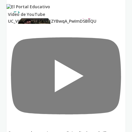
Vídeo de YouTube
UC_VIUnVRSkLAfKkF1ZYBwqA_PwImDSBllQU