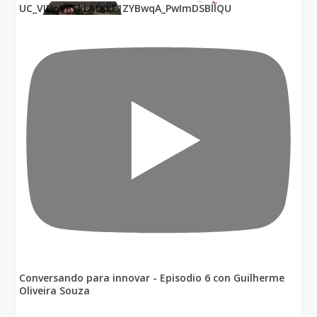
UC_VIUnVRSkLAfKkF1ZYBwqA_PwImDSBllQU
Conversando para innovar - Episodio 6 con Guilherme
Oliveira Souza