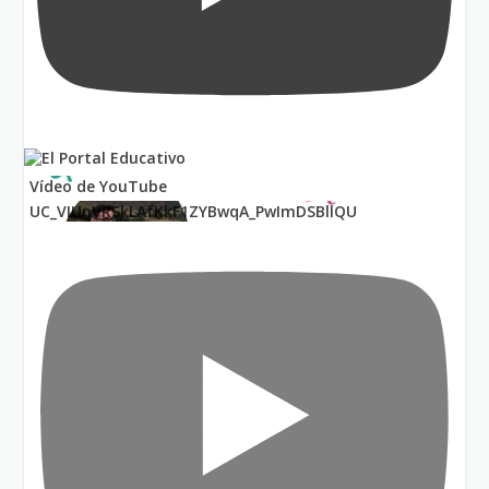
Vídeo de YouTube
UC_VIUnVRSkLAfKkF1ZYBwqA_PwImDSBllQU