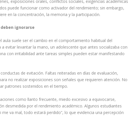
es, exposiciones orales, conflictos sociales, exigencias académica
rados puede funcionar como activador del rendimiento; sin embargo,
ere en la concentración, la memoria y la participación.
 deben ignorarse
l aula suele ser el cambio en el comportamiento habitual del
 a evitar levantar la mano, un adolescente que antes socializaba con
iona con irritabilidad ante tareas simples pueden estar manifestando
nductas de evitación. Faltas reiteradas en días de evaluación,
 para no realizar exposiciones son señales que requieren atención. No
var patrones sostenidos en el tiempo.
aciones como llanto frecuente, miedo excesivo a equivocarse,
ón desmedida por el rendimiento académico. Algunos estudiantes
si me va mal, todo estará perdido”, lo que evidencia una percepción