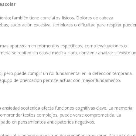
escolar
nto; también tiene correlatos físicos. Dolores de cabeza
bas, sudoración excesiva, temblores o dificultad para respirar puede
ntomas aparezcan en momentos específicos, como evaluaciones o
rmería se repiten sin causa médica clara, conviene analizar si existe u
ud, pero puede cumplir un rol fundamental en la detección temprana.
el equipo de orientación permite actuar con mayor fundamento.
la ansiedad sostenida afecta funciones cognitivas clave. La memoria
y comprender textos complejos, puede verse comprometida. La
apado en pensamientos anticipatorios negativos.
potencial académico muestran desempeños irregulares. No se trata d