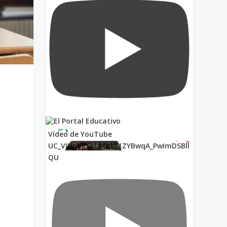
Vídeo de YouTube
UC_VIUnVRSkLAfKkF1ZYBwqA_PwImDSBll
QU
e