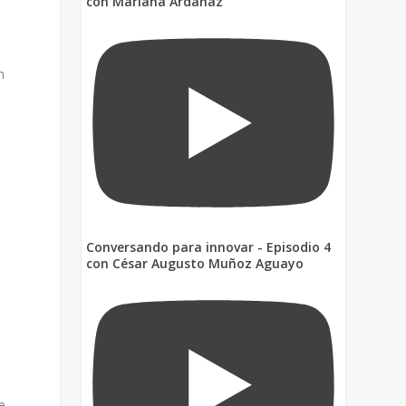
con Mariana Ardanaz
n
n
Conversando para innovar - Episodio 4
con César Augusto Muñoz Aguayo
e