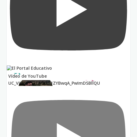
Vídeo de YouTube
UC_VIUnVRSkLAfKkF1ZYBwqA_PwImDSBllQU