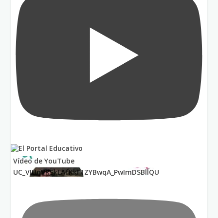
Vídeo de YouTube
UC_VIUnVRSkLAfKkF1ZYBwqA_PwImDSBllQU