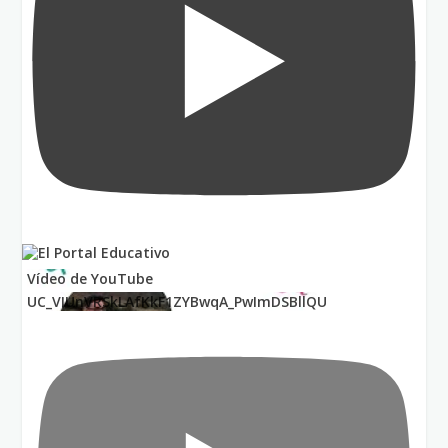
Vídeo de YouTube
UC_VIUnVRSkLAfKkF1ZYBwqA_PwImDSBllQU