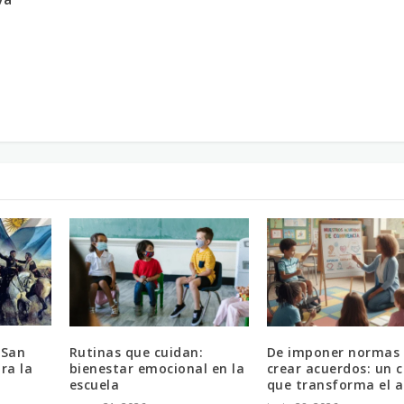
 San
Rutinas que cuidan:
De imponer normas
ra la
bienestar emocional en la
crear acuerdos: un 
escuela
que transforma el a