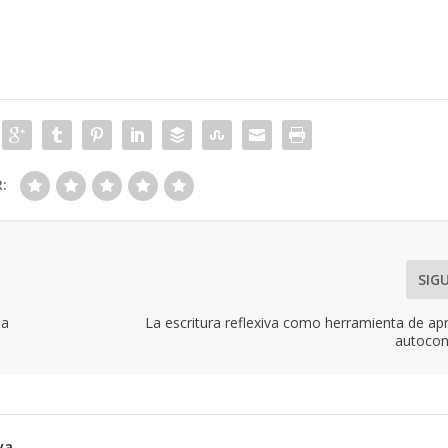
R:
SIG
ia
La escritura reflexiva como herramienta de ap
autocon
va