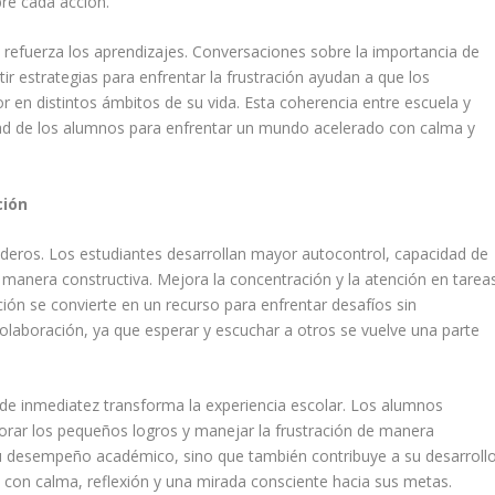
bre cada acción.
o refuerza los aprendizajes. Conversaciones sobre la importancia de
ir estrategias para enfrentar la frustración ayudan a que los
or en distintos ámbitos de su vida. Esta coherencia entre escuela y
idad de los alumnos para enfrentar un mundo acelerado con calma y
ción
aderos. Los estudiantes desarrollan mayor autocontrol, capacidad de
de manera constructiva. Mejora la concentración y la atención en tarea
ción se convierte en un recurso para enfrentar desafíos sin
colaboración, ya que esperar y escuchar a otros se vuelve una parte
s de inmediatez transforma la experiencia escolar. Los alumnos
lorar los pequeños logros y manejar la frustración de manera
 su desempeño académico, sino que también contribuye a su desarroll
da con calma, reflexión y una mirada consciente hacia sus metas.