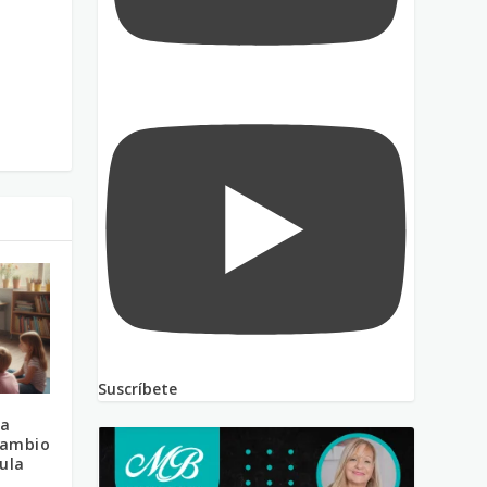
Suscríbete
 a
cambio
ula