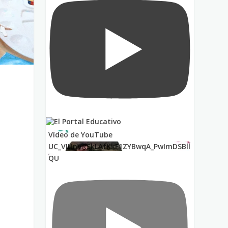
Vídeo de YouTube
UC_VIUnVRSkLAfKkF1ZYBwqA_PwImDSBll
QU