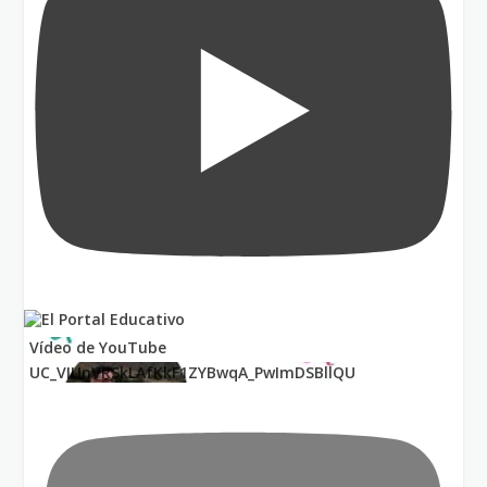
Vídeo de YouTube
UC_VIUnVRSkLAfKkF1ZYBwqA_PwImDSBllQU