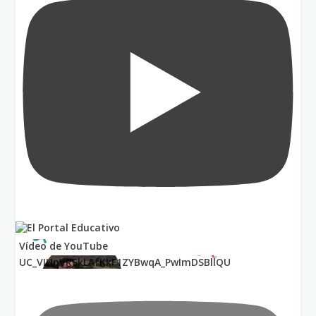
Vídeo de YouTube
UC_VIUnVRSkLAfKkF1ZYBwqA_PwImDSBllQU