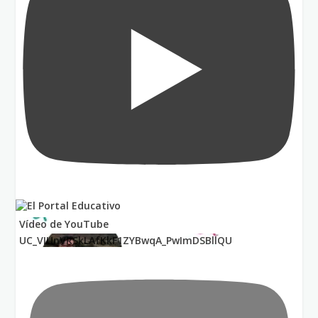
Vídeo de YouTube
UC_VIUnVRSkLAfKkF1ZYBwqA_PwImDSBllQU