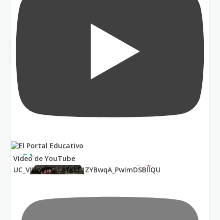
Vídeo de YouTube
UC_VIUnVRSkLAfKkF1ZYBwqA_PwImDSBllQU