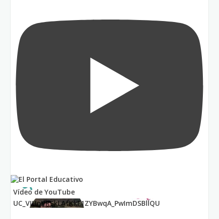
Vídeo de YouTube
UC_VIUnVRSkLAfKkF1ZYBwqA_PwImDSBllQU