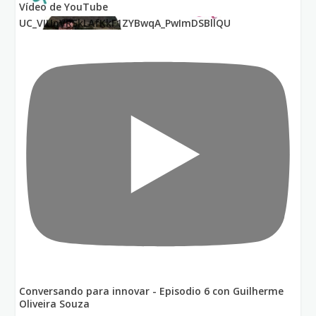
Vídeo de YouTube
UC_VIUnVRSkLAfKkF1ZYBwqA_PwImDSBllQU
Conversando para innovar - Episodio 6 con Guilherme
Oliveira Souza