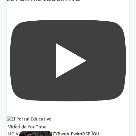
Vídeo de YouTube
UC_VIUnVRSkLAfKkF1ZYBwqA_PwImDSBllQU