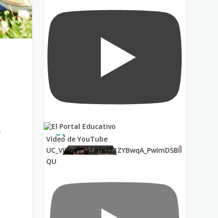
s
Vídeo de YouTube
UC_VIUnVRSkLAfKkF1ZYBwqA_PwImDSBll
QU