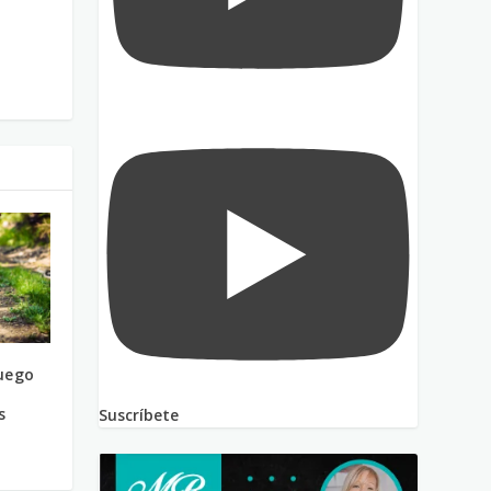
uego
s
Suscríbete