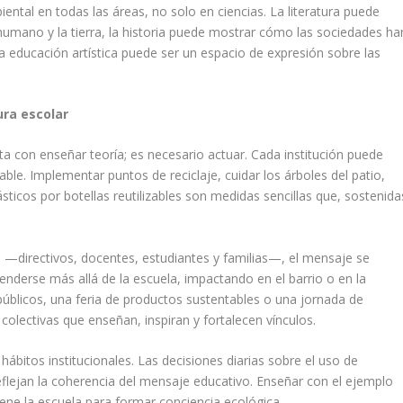
ntal en todas las áreas, no solo en ciencias. La literatura puede
er humano y la tierra, la historia puede mostrar cómo las sociedades ha
la educación artística puede ser un espacio de expresión sobre las
ra escolar
 con enseñar teoría; es necesario actuar. Cada institución puede
able. Implementar puntos de reciclaje, cuidar los árboles del patio,
sticos por botellas reutilizables son medidas sencillas que, sostenida
 —directivos, docentes, estudiantes y familias—, el mensaje se
enderse más allá de la escuela, impactando en el barrio o en la
úblicos, una feria de productos sustentables o una jornada de
colectivas que enseñan, inspiran y fortalecen vínculos.
ábitos institucionales. Las decisiones diarias sobre el uso de
reflejan la coherencia del mensaje educativo. Enseñar con el ejemplo
ene la escuela para formar conciencia ecológica.