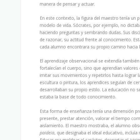
manera de pensar y actuar.
En este contexto, la figura del maestro tenía un
modelo de vida. Sócrates, por ejemplo, no dictab
haciendo preguntas y sembrando dudas. Sus discí
de razonar, su actitud frente al conocimiento. Es
cada alumno encontrara su propio camino hacia l
El aprendizaje observacional se extendía también 
fortalecían el cuerpo, sino que aprendían valores 
imitar sus movimientos y repetirlos hasta lograr l
escultura o pintura, los aprendices seguían de ce
desarrollaban su propio estilo. La educación no se
estaba la base de todo conocimiento.
Esta forma de enseñanza tenía una dimensión p
presente, prestar atención, valorar el tiempo co
aislamiento. El maestro mostraba, el alumno obs
paideia
, que designaba el ideal educativo, incluía 
Educar era moldear el carácter, despertar el juicio 