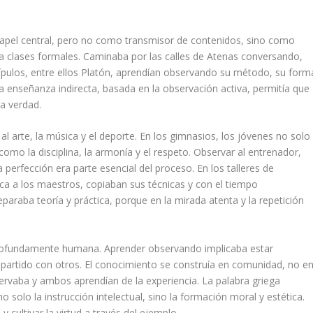
 papel central, pero no como transmisor de contenidos, sino como
a clases formales. Caminaba por las calles de Atenas conversando,
pulos, entre ellos Platón, aprendían observando su método, su form
ta enseñanza indirecta, basada en la observación activa, permitía que
a verdad.
al arte, la música y el deporte. En los gimnasios, los jóvenes no solo
como la disciplina, la armonía y el respeto. Observar al entrenador,
a perfección era parte esencial del proceso. En los talleres de
rca a los maestros, copiaban sus técnicas y con el tiempo
paraba teoría y práctica, porque en la mirada atenta y la repetición
rofundamente humana. Aprender observando implicaba estar
mpartido con otros. El conocimiento se construía en comunidad, no e
ervaba y ambos aprendían de la experiencia. La palabra griega
no solo la instrucción intelectual, sino la formación moral y estética.
y cultivar la virtud a través del ejemplo.