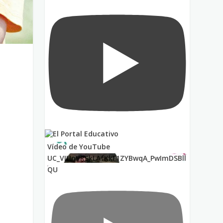
Vídeo de YouTube
UC_VIUnVRSkLAfKkF1ZYBwqA_PwImDSBll
QU