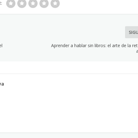
R:
SIG
el
Aprender a hablar sin libros: el arte de la re
va