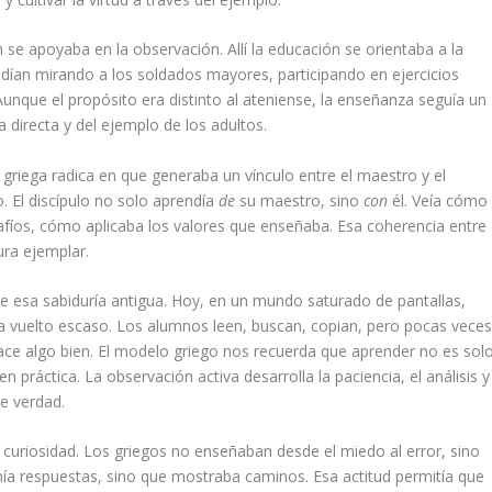
 se apoyaba en la observación. Allí la educación se orientaba a la
endían mirando a los soldados mayores, participando en ejercicios
. Aunque el propósito era distinto al ateniense, la enseñanza seguía un
ia directa y del ejemplo de los adultos.
 griega radica en que generaba un vínculo entre el maestro y el
. El discípulo no solo aprendía
de
su maestro, sino
con
él. Veía cómo
afíos, cómo aplicaba los valores que enseñaba. Esa coherencia entre
ura ejemplar.
 esa sabiduría antigua. Hoy, en un mundo saturado de pantallas,
ha vuelto escaso. Los alumnos leen, buscan, copian, pero pocas vece
ace algo bien. El modelo griego nos recuerda que aprender no es sol
ráctica. La observación activa desarrolla la paciencia, el análisis y
de verdad.
curiosidad. Los griegos no enseñaban desde el miedo al error, sino
nía respuestas, sino que mostraba caminos. Esa actitud permitía que