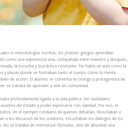
ales ni metodologías escritas, los jóvenes griegos aprendían
ión como una experiencia viva, compartida entre maestro y discípulo,
mirada, la escucha y la práctica constante. No había un aula como la
os y plazas donde se formaban tanto el cuerpo como la mente.
ién de acción. El alumno se convertía en testigo y protagonista de
er: se trataba de aprender a vivir en comunidad.
taba profundamente ligada a la vida pública. Ser ciudadano
s asuntos del Estado y poder expresarse con claridad. Por eso, el
ultos, en el ejemplo cotidiano de quienes debatían, filosofaban o
stían a los discursos de los oradores, escuchaban los diálogos de los
ajo. No se trataba de memorizar fórmulas, sino de absorber una