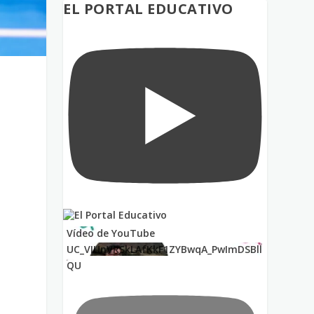
EL PORTAL EDUCATIVO
Vídeo de YouTube
o
UC_VIUnVRSkLAfKkF1ZYBwqA_PwImDSBll
QU