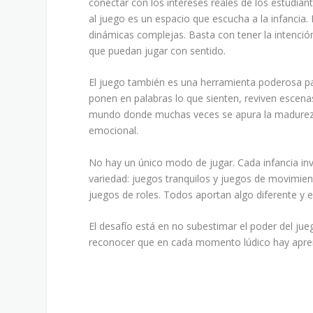
conectar con los intereses reales de los estudiant
al juego es un espacio que escucha a la infancia.
dinámicas complejas. Basta con tener la intenció
que puedan jugar con sentido.
El juego también es una herramienta poderosa par
ponen en palabras lo que sienten, reviven escena
mundo donde muchas veces se apura la madurez, 
emocional.
No hay un único modo de jugar. Cada infancia inv
variedad: juegos tranquilos y juegos de movimien
juegos de roles. Todos aportan algo diferente y 
El desafío está en no subestimar el poder del jue
reconocer que en cada momento lúdico hay aprend