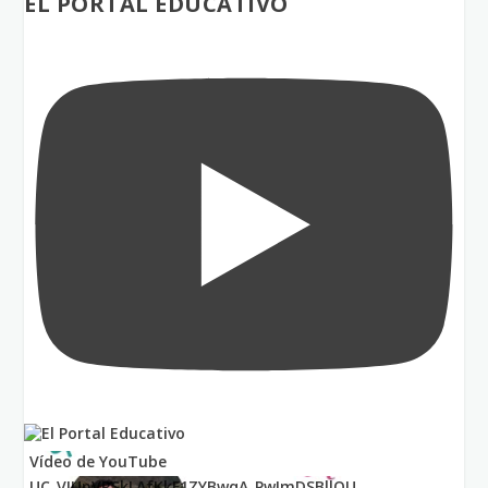
EL PORTAL EDUCATIVO
Vídeo de YouTube
UC_VIUnVRSkLAfKkF1ZYBwqA_PwImDSBllQU