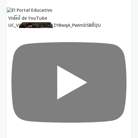
Vídeo de YouTube
UC_VIUnVRSkLAfKkF1ZYBwqA_PwImDSBllQU