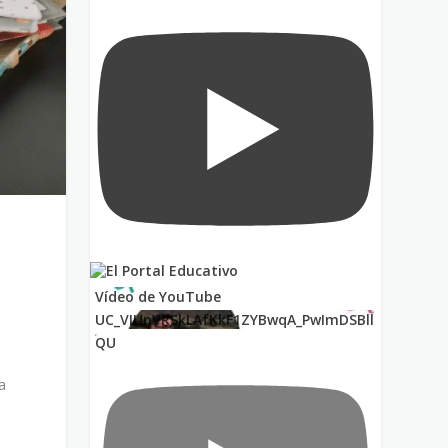
Vídeo de YouTube
UC_VIUnVRSkLAfKkF1ZYBwqA_PwImDSBll
QU
a