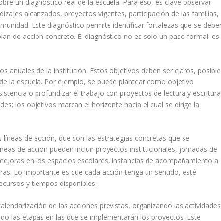
sobre un diagnóstico real de la escuela. Para eso, es clave observar
dizajes alcanzados, proyectos vigentes, participación de las familias,
comunidad. Este diagnóstico permite identificar fortalezas que se debe
lan de acción concreto. El diagnóstico no es solo un paso formal: es
os anuales de la institución. Estos objetivos deben ser claros, posible
d de la escuela. Por ejemplo, se puede plantear como objetivo
sistencia o profundizar el trabajo con proyectos de lectura y escritura
es: los objetivos marcan el horizonte hacia el cual se dirige la
s líneas de acción, que son las estrategias concretas que se
neas de acción pueden incluir proyectos institucionales, jornadas de
, mejoras en los espacios escolares, instancias de acompañamiento a
tras. Lo importante es que cada acción tenga un sentido, esté
recursos y tiempos disponibles.
a calendarización de las acciones previstas, organizando las actividades
endo las etapas en las que se implementarán los proyectos. Este