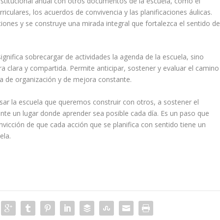
institucional anual con otros documentos de la escuela, como el
riculares, los acuerdos de convivencia y las planificaciones áulicas.
iones y se construye una mirada integral que fortalezca el sentido d
 significa sobrecargar de actividades la agenda de la escuela, sino
ra clara y compartida. Permite anticipar, sostener y evaluar el camino
ta de organización y de mejora constante.
ensar la escuela que queremos construir con otros, a sostener el
ante un lugar donde aprender sea posible cada día. Es un paso que
nvicción de que cada acción que se planifica con sentido tiene un
ela.