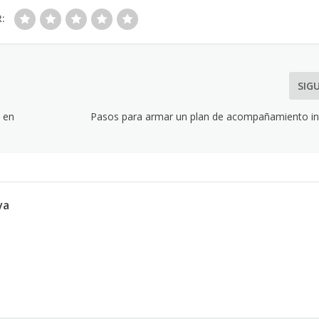
R:
SIG
s en
Pasos para armar un plan de acompañamiento ins
va