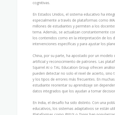
cognitivas.
En Estados Unidos, el sistema educativo ha inte
especialmente a través de plataformas como
MA
millones de estudiantes y permiten a los docente
tema. Además, se actualizan constantemente con 
los contenidos como en la interpretación de los 
intervenciones específicas y para ajustar los pla
China, por su parte, ha apostado por un modelo 
artificial y reconocimiento de patrones. Las pla
Squirrel AI o TAL Education Group ofrecen análi
pueden detectar no solo el nivel de acierto, sino
y los tipos de errores más frecuentes. En muchas 
estudiante reorientar su aprendizaje sin depende
datos integrados que los ayudan a tomar decisi
En India, el desafío ha sido distinto. Con una pob
educativos, los sistemas adaptativos se están ut
Plataformas como
BYJU’s
o
Toppr
han popularizado