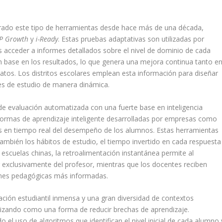
grado este tipo de herramientas desde hace más de una década,
P Growth
y
i-Ready
. Estas pruebas adaptativas son utilizadas por
s acceder a informes detallados sobre el nivel de dominio de cada
base en los resultados, lo que genera una mejora continua tanto e
datos. Los distritos escolares emplean esta información para diseñar
nes de estudio de manera dinámica.
de evaluación automatizada con una fuerte base en inteligencia
taformas de aprendizaje inteligente desarrolladas por empresas como
sis en tiempo real del desempeño de los alumnos. Estas herramientas
 también los hábitos de estudio, el tiempo invertido en cada respuesta
escuelas chinas, la retroalimentación instantánea permite al
r exclusivamente del profesor, mientras que los docentes reciben
ones pedagógicas más informadas.
lación estudiantil inmensa y una gran diversidad de contextos
ilizando como una forma de reducir brechas de aprendizaje.
 el uso de algoritmos que identifican el nivel inicial de cada alumno 