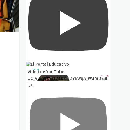
Vídeo de YouTube
UC_VIUnVRSkLAfKkF1ZYBwqA_PwImDSBll
QU