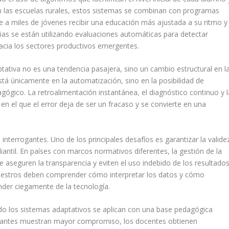
 las escuelas rurales, estos sistemas se combinan con programas
e a miles de jóvenes recibir una educación más ajustada a su ritmo y
ias se están utilizando evaluaciones automáticas para detectar
acia los sectores productivos emergentes.
tativa no es una tendencia pasajera, sino un cambio estructural en l
tá únicamente en la automatización, sino en la posibilidad de
ógico. La retroalimentación instantánea, el diagnóstico continuo y l
en el que el error deja de ser un fracaso y se convierte en una
terrogantes. Uno de los principales desafíos es garantizar la valide
diantil. En países con marcos normativos diferentes, la gestión de la
e aseguren la transparencia y eviten el uso indebido de los resultados
maestros deben comprender cómo interpretar los datos y cómo
ender ciegamente de la tecnología.
do los sistemas adaptativos se aplican con una base pedagógica
udiantes muestran mayor compromiso, los docentes obtienen