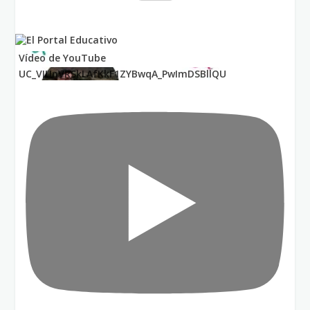
Vídeo de YouTube
UC_VIUnVRSkLAfKkF1ZYBwqA_PwImDSBllQU