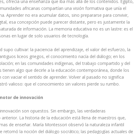
nes, ofrecía una enseñanza que iba más allá de los contenidos. Egipto,
comunidades africanas compartían una visión formativa que unía el
iana. Aprender no era acumular datos, sino prepararse para convivir,
gital, esa concepción puede parecer distante, pero es justamente la
aturada de información. La memoria educativa no es un lastre: es el
onas en lugar de solo usuarios de tecnología.
 supo cultivar: la paciencia del aprendizaje, el valor del esfuerzo, la
 antiguos liceos griegos, el conocimiento nacía del diálogo; en los
lación; en las comunidades indígenas, del trabajo compartido y del
s tienen algo que decirle a la educación contemporánea, donde los
on vaciar el sentido de aprender. Volver al pasado no significa
stró valioso: que el conocimiento sin valores pierde su rumbo.
motor de innovación
 innovación son opuestos. Sin embargo, las verdaderas
nterior. La historia de la educación está llena de maestros que,
mas de enseñar. María Montessori observó la naturaleza infantil
re retomó la noción del diálogo socrático; las pedagogías actuales de