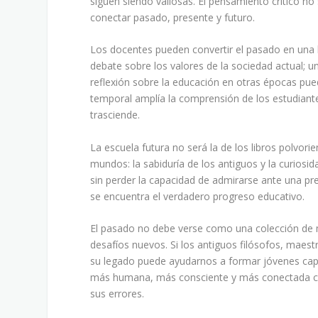
siguen siendo valiosas. El pensamiento crítico no
conectar pasado, presente y futuro.
Los docentes pueden convertir el pasado en una 
debate sobre los valores de la sociedad actual; un
reflexión sobre la educación en otras épocas p
temporal amplía la comprensión de los estudiante
trasciende.
La escuela futura no será la de los libros polvo
mundos: la sabiduría de los antiguos y la curios
sin perder la capacidad de admirarse ante una pre
se encuentra el verdadero progreso educativo.
El pasado no debe verse como una colección de 
desafíos nuevos. Si los antiguos filósofos, maes
su legado puede ayudarnos a formar jóvenes capac
más humana, más consciente y más conectada con s
sus errores.