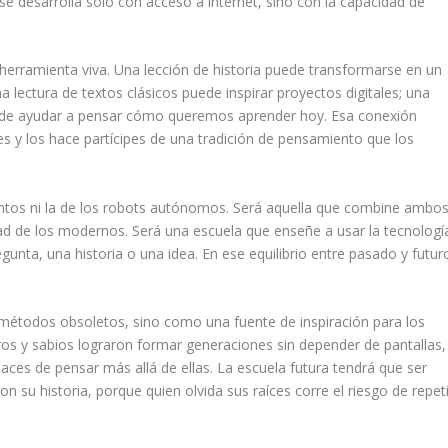
 se desarrolla solo con acceso a internet, sino con la capacidad de
herramienta viva. Una lección de historia puede transformarse en un
a lectura de textos clásicos puede inspirar proyectos digitales; una
uede ayudar a pensar cómo queremos aprender hoy. Esa conexión
s y los hace partícipes de una tradición de pensamiento que los
rientos ni la de los robots autónomos. Será aquella que combine ambo
idad de los modernos. Será una escuela que enseñe a usar la tecnologí
gunta, una historia o una idea. En ese equilibrio entre pasado y futur
métodos obsoletos, sino como una fuente de inspiración para los
tros y sabios lograron formar generaciones sin depender de pantallas,
es de pensar más allá de ellas. La escuela futura tendrá que ser
u historia, porque quien olvida sus raíces corre el riesgo de repeti