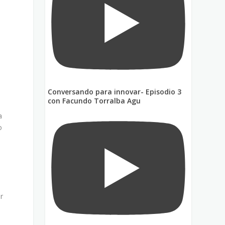
Conversando para innovar- Episodio 3
con Facundo Torralba Agu
s
a
o
r