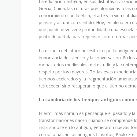
La educación antigua, en sus distintas civilizacio
Grecia, China, las culturas precolombinas o las 
conocimiento con la ética, el arte y la vida cotid
pensar y actuar con sentido. Hoy, en plena era di
que puede devolverle profundidad a una escuela s
punto de partida para repensar cómo formar pers
La escuela del futuro necesita lo que la antigüedad
importancia del silencio y la conversación. En los
monasterios medievales, del estudio y la contemp
respeto por los mayores. Todas esas experiencia
tiempos acelerados y la fragmentación amenazan c
retroceder, sino recuperar lo que el tiempo demo
La sabiduría de los tiempos antiguos como 
El error más común es pensar que el pasado y la
transformaciones nacen cuando se comprende lo a
inspirándose en lo antiguo, generaron nuevas for
como lo hacían los antiguos filósofos; Paulo Frei