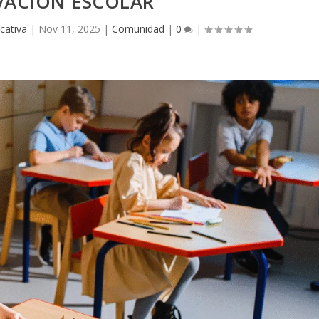
VACIÓN ESCOLAR
cativa
|
Nov 11, 2025
|
Comunidad
|
0
|