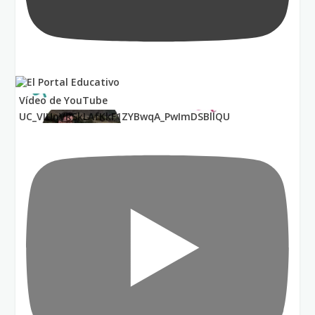
Vídeo de YouTube
UC_VIUnVRSkLAfKkF1ZYBwqA_PwImDSBllQU