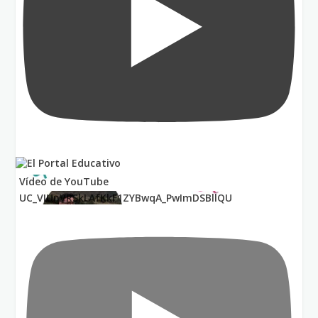
Vídeo de YouTube
UC_VIUnVRSkLAfKkF1ZYBwqA_PwImDSBllQU