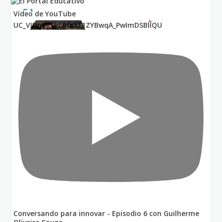
Vídeo de YouTube
UC_VIUnVRSkLAfKkF1ZYBwqA_PwImDSBllQU
Conversando para innovar - Episodio 6 con Guilherme