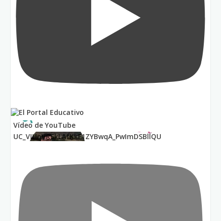
Vídeo de YouTube
UC_VIUnVRSkLAfKkF1ZYBwqA_PwImDSBllQU