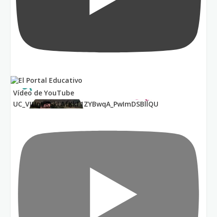
Vídeo de YouTube
UC_VIUnVRSkLAfKkF1ZYBwqA_PwImDSBllQU