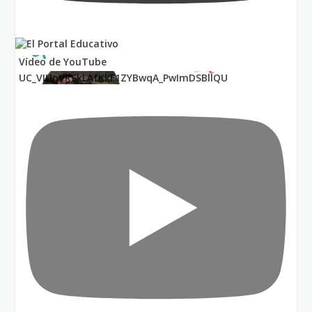
Vídeo de YouTube
UC_VIUnVRSkLAfKkF1ZYBwqA_PwImDSBllQU