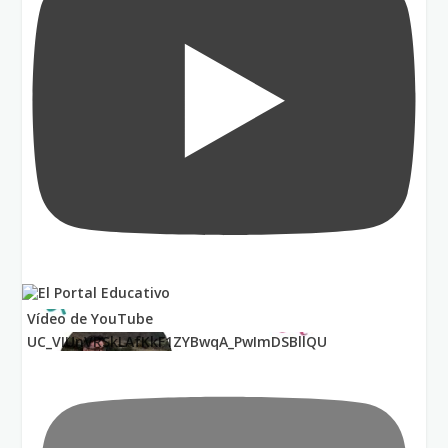
Vídeo de YouTube
UC_VIUnVRSkLAfKkF1ZYBwqA_PwImDSBllQU