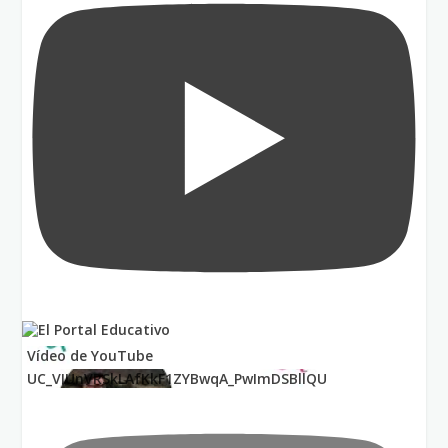
Vídeo de YouTube
UC_VIUnVRSkLAfKkF1ZYBwqA_PwImDSBllQU