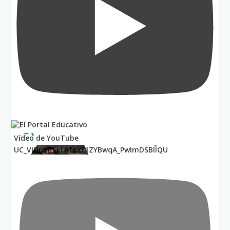
Vídeo de YouTube
UC_VIUnVRSkLAfKkF1ZYBwqA_PwImDSBllQU