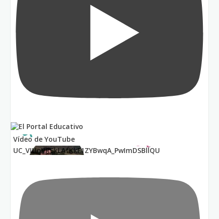
Vídeo de YouTube
UC_VIUnVRSkLAfKkF1ZYBwqA_PwImDSBllQU