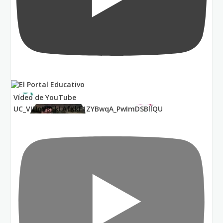
Vídeo de YouTube
UC_VIUnVRSkLAfKkF1ZYBwqA_PwImDSBllQU