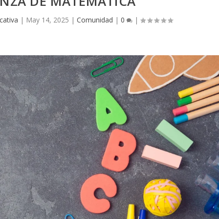
ANZA DE MATEMÁTICA
cativa
|
May 14, 2025
|
Comunidad
|
0
|