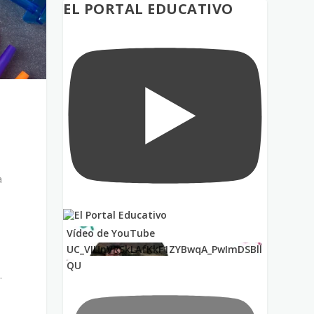
EL PORTAL EDUCATIVO
a
Vídeo de YouTube
UC_VIUnVRSkLAfKkF1ZYBwqA_PwImDSBll
QU
.