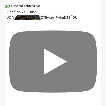
Vídeo de YouTube
UC_VIUnVRSkLAfKkF1ZYBwqA_PwImDSBllQU